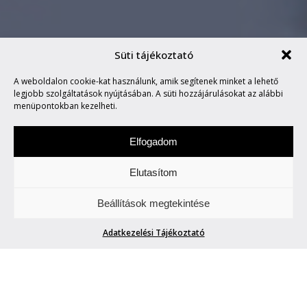
Süti tájékoztató
A weboldalon cookie-kat használunk, amik segítenek minket a lehető
MARVIN SAYS #583
legjobb szolgáltatások nyújtásában. A süti hozzájárulásokat az alábbi
menüpontokban kezelheti.
Elfogadom
Elutasítom
Hétfőnként Marvin, a paranoid android
Beállítások megtekintése
megmondja. A tuttit.
Adatkezelési Tájékoztató
MARVIN SAYS #583