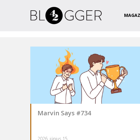
Magazin
Csapat
Kapcsolat
MAGAZ
Marvin Says #734
2026. június 15.