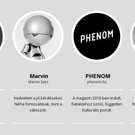
Marvin
PHENOM
Marvin Says
phenom.hu
Kedvelem a jó kérdéseket.
A magazin 2010-ben indult,
Néha fontosabbak, mint a
fiatalokhoz szóló, független
f
válaszok.
kulturális portál.