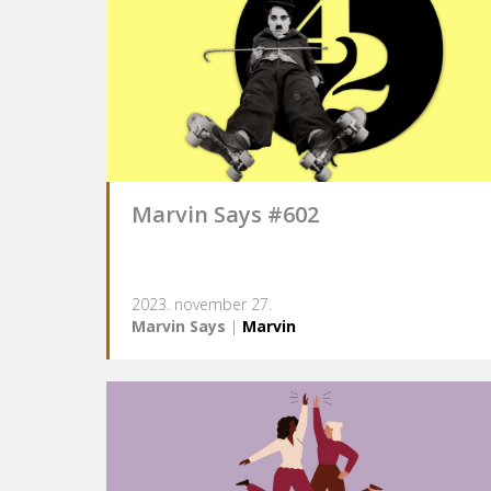
Marvin Says #602
2023. november 27.
Marvin Says
|
Marvin