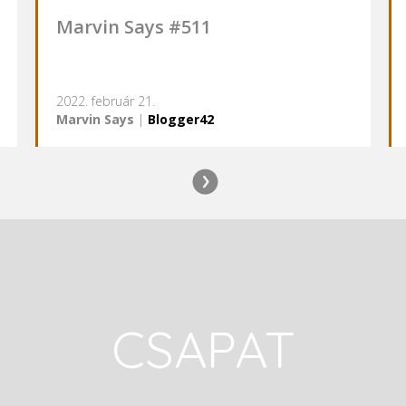
Marvin Says #511
2022. február 21.
Marvin Says
|
Blogger42
CSAPAT