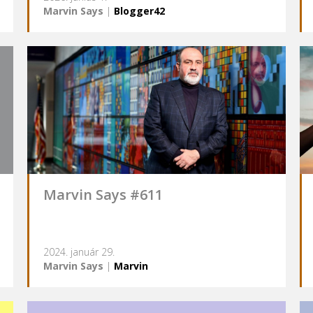
Marvin Says
|
Blogger42
Marvin Says #611
2024. január 29.
Marvin Says
|
Marvin