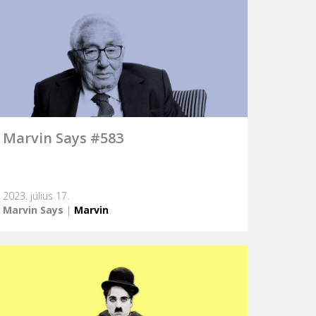
Marvin Says #583
2023. július 17.
Marvin Says
|
Marvin