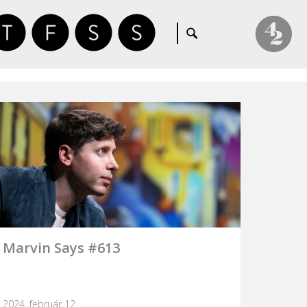
Marvin Says #613
2024. február 12.