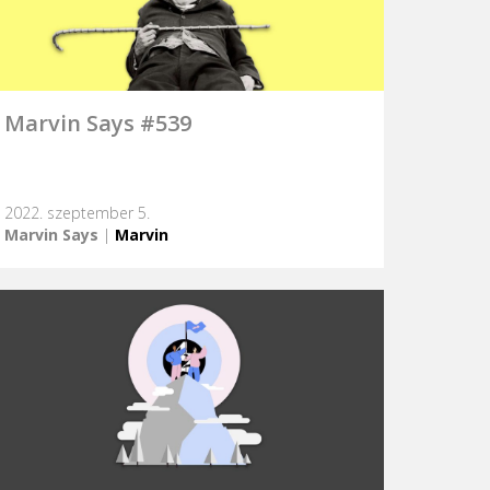
Marvin Says #539
2022. szeptember 5.
Marvin Says
|
Marvin