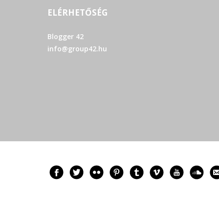
ELÉRHETŐSÉG
Blogger 42
info@group42.hu