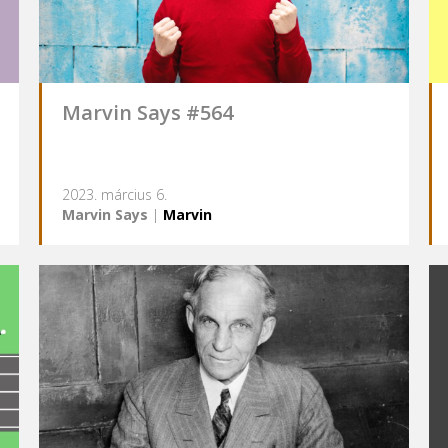
Marvin Says #564
2023. március 6.
Marvin Says
|
Marvin