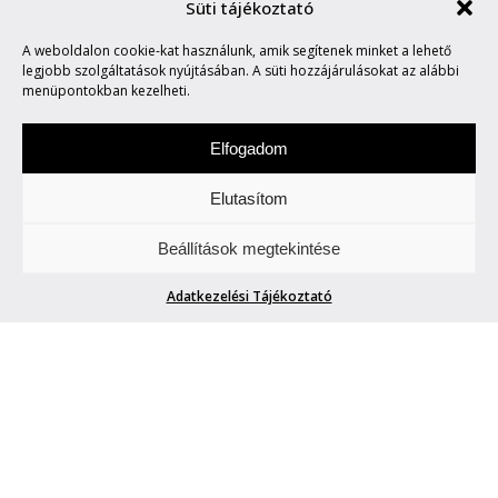
Süti tájékoztató
A weboldalon cookie-kat használunk, amik segítenek minket a lehető
MARVIN SAYS #734
legjobb szolgáltatások nyújtásában. A süti hozzájárulásokat az alábbi
menüpontokban kezelheti.
Elfogadom
Elutasítom
Hétfőnként Marvin, a paranoid android
Beállítások megtekintése
megmondja. A tuttit.
Adatkezelési Tájékoztató
MARVIN SAYS #734
Blogger42
| 2026. június 15.