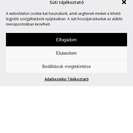
Süti tájékoztató
A weboldalon cookie-kat használunk, amik segítenek minket a lehető
MARVIN SAYS #721
legjobb szolgáltatások nyújtásában. A süti hozzájárulásokat az alábbi
menüpontokban kezelheti.
Elfogadom
Elutasítom
Hétfőnként Marvin, a paranoid android
Beállítások megtekintése
megmondja. A tuttit.
Adatkezelési Tájékoztató
MARVIN SAYS #721
Marvin
| 2026. március 16.