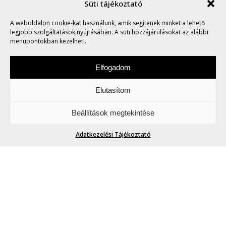
Süti tájékoztató
A weboldalon cookie-kat használunk, amik segítenek minket a lehető
MARVIN SAYS #722
legjobb szolgáltatások nyújtásában. A süti hozzájárulásokat az alábbi
menüpontokban kezelheti.
Elfogadom
Elutasítom
Hétfőnként Marvin, a paranoid android
Beállítások megtekintése
megmondja. A tuttit.
Adatkezelési Tájékoztató
MARVIN SAYS #722
Blogger42
| 2026. március 23.