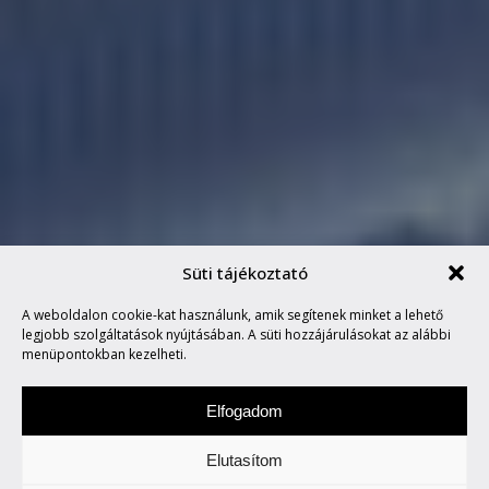
Süti tájékoztató
MEGSZÜLETETT A
A weboldalon cookie-kat használunk, amik segítenek minket a lehető
TRÓNÖRÖKÖS
legjobb szolgáltatások nyújtásában. A süti hozzájárulásokat az alábbi
menüpontokban kezelheti.
Elfogadom
Elutasítom