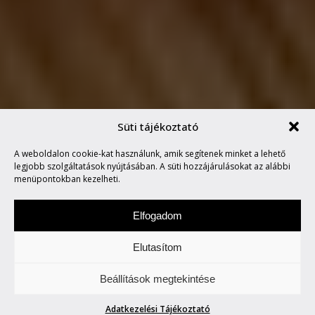
Süti tájékoztató
MONDIAL DE
A weboldalon cookie-kat használunk, amik segítenek minket a lehető
L’AUTOMOBILE
legjobb szolgáltatások nyújtásában. A süti hozzájárulásokat az alábbi
menüpontokban kezelheti.
Elfogadom
Elutasítom
Keddenként tegyetek egy túrát velünk. Két-,
Beállítások megtekintése
vagy több keréken.
Adatkezelési Tájékoztató