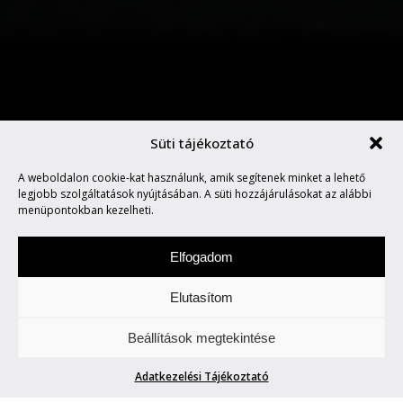
Süti tájékoztató
SAPKA MŰVEK CUSTOM
A weboldalon cookie-kat használunk, amik segítenek minket a lehető
SHOW!
legjobb szolgáltatások nyújtásában. A süti hozzájárulásokat az alábbi
menüpontokban kezelheti.
Elfogadom
Elutasítom
Keddenként tegyetek egy túrát velünk. Két-,
Beállítások megtekintése
vagy több keréken.
Adatkezelési Tájékoztató