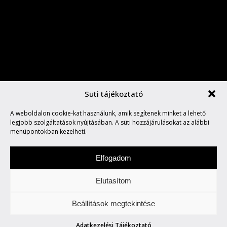
Süti tájékoztató
VEGYÉL MÉG EGY RUBYT ÉS
A weboldalon cookie-kat használunk, amik segítenek minket a lehető
FOGD RÁ A NYUSZIRA!
legjobb szolgáltatások nyújtásában. A süti hozzájárulásokat az alábbi
menüpontokban kezelheti.
Elfogadom
Elutasítom
Keddenként tegyetek egy túrát velünk. Két-,
Beállítások megtekintése
vagy több keréken.
Adatkezelési Tájékoztató