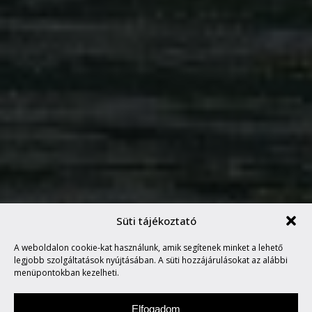
Süti tájékoztató
A TITANIC TÚLÉLŐI, AVAGY
A weboldalon cookie-kat használunk, amik segítenek minket a lehető
VALÓSÁGSHOW
legjobb szolgáltatások nyújtásában. A süti hozzájárulásokat az alábbi
menüpontokban kezelheti.
Elfogadom