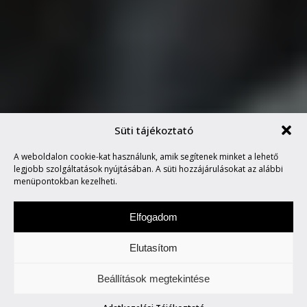
Süti tájékoztató
DESIGNER PROFILE:
A weboldalon cookie-kat használunk, amik segítenek minket a lehető
SZENDREY GABI
legjobb szolgáltatások nyújtásában. A süti hozzájárulásokat az alábbi
menüpontokban kezelheti.
Elfogadom
Elutasítom
Csütörtökönként locsogunk/ fecsegünk az
Beállítások megtekintése
Életről. Meg mindenről.