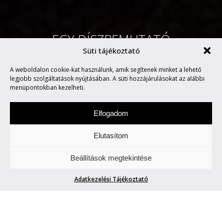
EGY DÍSZBEMUTATÓ
Süti tájékoztató
KOMPLEX ÉLMÉNYE ERŐSS
A weboldalon cookie-kat használunk, amik segítenek minket a lehető
ZSOLTTAL
legjobb szolgáltatások nyújtásában. A süti hozzájárulásokat az alábbi
menüpontokban kezelheti.
Elfogadom
Elutasítom
Péntekenként képekről értekezünk. Akár
Beállítások megtekintése
állnak, akár mozognak azok.
Adatkezelési Tájékoztató
EGY DÍSZBEMUTATÓ KOMPLEX