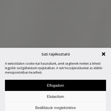
Süti tájékoztató
A weboldalon cookie-kat használunk, amik segítenek minket a lehető
MÉZESMADZAG
legjobb szolgáltatások nyújtásában. A süti hozzájárulásokat az alábbi
menüpontokban kezelheti.
Elfogadom
Elutasítom
Csütörtökönként locsogunk/ fecsegünk az
Beállítások megtekintése