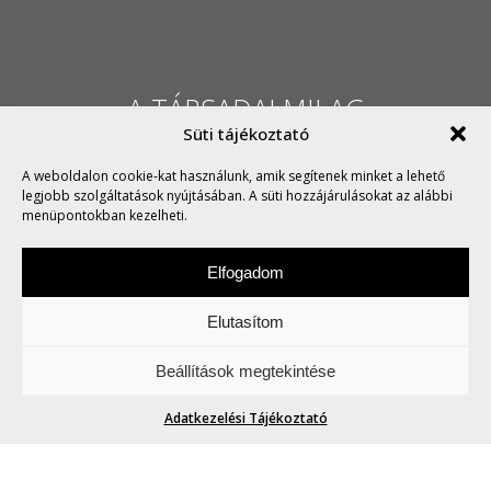
A TÁRSADALMILAG
Süti tájékoztató
ELFOGADHATÓ FÉRFI
A weboldalon cookie-kat használunk, amik segítenek minket a lehető
MELLBIMBÓRÓL
legjobb szolgáltatások nyújtásában. A süti hozzájárulásokat az alábbi
menüpontokban kezelheti.
Elfogadom
Elutasítom
Péntekenként képekről értekezünk. Akár
Beállítások megtekintése
állnak, akár mozognak azok.
Adatkezelési Tájékoztató