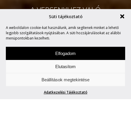
A VERSENYHEZ VALÓ
Süti tájékoztató
AMBIVALENS
A weboldalon cookie-kat használunk, amik segítenek minket a lehető
HOZZÁÁLLÁSRÓL
legjobb szolgáltatások nyújtásában. A süti hozzájárulásokat az alábbi
menüpontokban kezelheti.
Elfogadom
Elutasítom
Csütörtökönként locsogunk/ fecsegünk az
Beállítások megtekintése
Életről. Meg mindenről.
Adatkezelési Tájékoztató
A VERSENYHEZ VALÓ AMBIVALENS
HOZZÁÁLLÁSRÓL