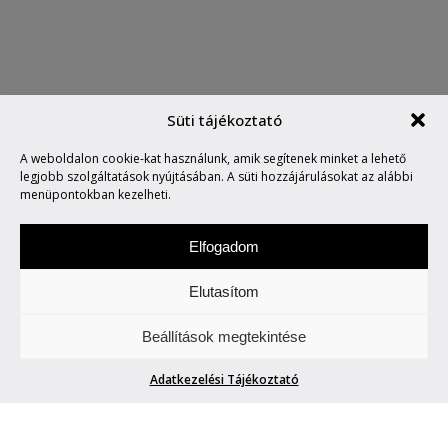
Süti tájékoztató
A weboldalon cookie-kat használunk, amik segítenek minket a lehető
AKAROK EGY ILYET!
legjobb szolgáltatások nyújtásában. A süti hozzájárulásokat az alábbi
menüpontokban kezelheti.
Elfogadom
Elutasítom
Szerdánként a design „titkaiba" avatunk be
Beállítások megtekintése
Titeket. Wow!
Adatkezelési Tájékoztató