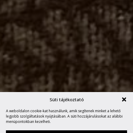
Süti tájékoztató
A weboldalon cookie-kat használunk, amik segítenek minket a lehető
BOHEMIAN BETYARS
legjobb szolgáltatások nyújtásában. A süti hozzájárulásokat az alábbi
menüpontokban kezelheti.