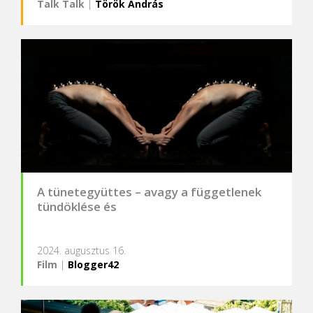
Talk Talk
|
Török András
A tünetegyüttes – avagy a függetlenek
tündöklése és
2024. augusztus 16.
Film
|
Blogger42