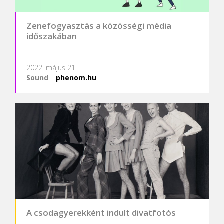
Zenefogyasztás a közösségi média
időszakában
2022. május 21.
Sound
|
phenom.hu
A csodagyerekként indult divatfotós