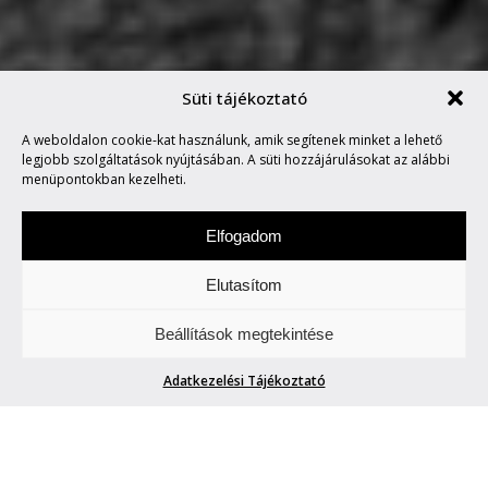
Süti tájékoztató
FABRICIUS GÁBOR
A weboldalon cookie-kat használunk, amik segítenek minket a lehető
TÖRTÉNELMI FILMDRÁMÁJA
legjobb szolgáltatások nyújtásában. A süti hozzájárulásokat az alábbi
menüpontokban kezelheti.
Elfogadom
Elutasítom
Péntekenként képekről értekezünk. Akár
Beállítások megtekintése
állnak, akár mozognak azok.
Adatkezelési Tájékoztató
FABRICIUS GÁBOR TÖRTÉNELMI