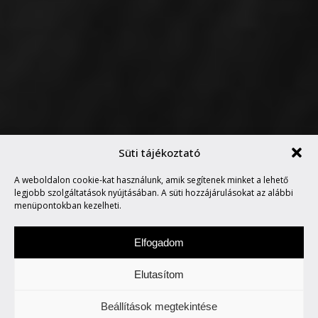
Süti tájékoztató
ISTEN A RÉSZLETEKBEN
A weboldalon cookie-kat használunk, amik segítenek minket a lehető
LAKOZIK
legjobb szolgáltatások nyújtásában. A süti hozzájárulásokat az alábbi
menüpontokban kezelheti.
Elfogadom
Elutasítom
Szerdánként a design „titkaiba" avatunk be
Beállítások megtekintése
Titeket. Wow!