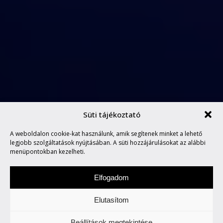
Süti tájékoztató
ITUNES FESTIVAL A
A weboldalon cookie-kat használunk, amik segítenek minket a lehető
KAROSSZÉKBŐL
legjobb szolgáltatások nyújtásában. A süti hozzájárulásokat az alábbi
menüpontokban kezelheti.
Elfogadom
Elutasítom
Szombat a zene napja. Figyeljetek és
Beállítások megtekintése