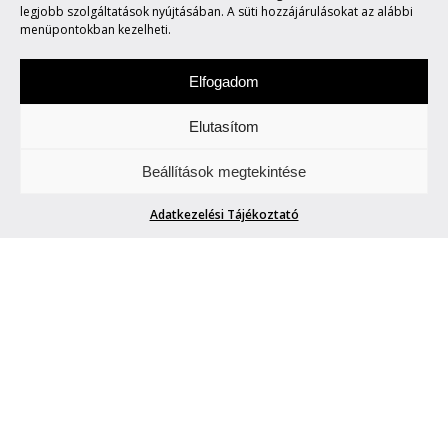
KÁRTÉKONYKODNI KÁR!
legjobb szolgáltatások nyújtásában. A süti hozzájárulásokat az alábbi
menüpontokban kezelheti.
Elfogadom
Elutasítom
Csütörtökönként locsogunk/ fecsegünk az
Beállítások megtekintése
Életről. Meg mindenről.
Adatkezelési Tájékoztató
JÓTÉKONYKODNI JÓ,
KÁRTÉKONYKODNI KÁR!
Blogger42
| 2023. május 18.