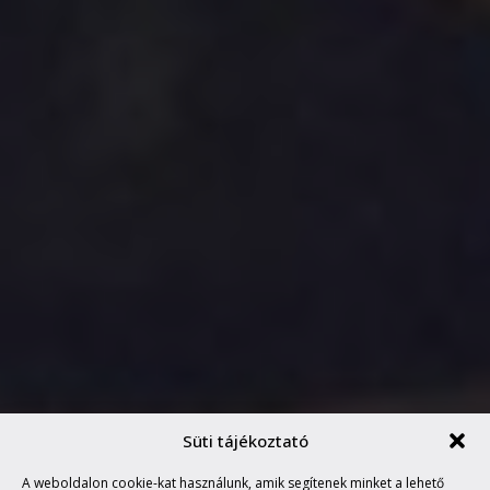
Süti tájékoztató
JÓTÉKONYKODNI JÓ,
A weboldalon cookie-kat használunk, amik segítenek minket a lehető