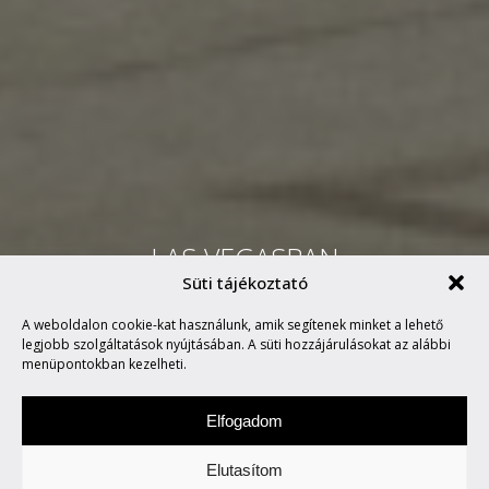
LAS VEGASBAN
Süti tájékoztató
BEMUTATTÁK A BEOPLAY
A weboldalon cookie-kat használunk, amik segítenek minket a lehető
M5-ÖT!
legjobb szolgáltatások nyújtásában. A süti hozzájárulásokat az alábbi
menüpontokban kezelheti.
Elfogadom
Elutasítom