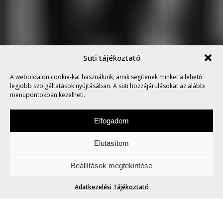
Süti tájékoztató
AZ ÉLET AZ, AMIT TE
A weboldalon cookie-kat használunk, amik segítenek minket a lehető
CSINÁLSZ BELŐLE (6. RÉSZ)
legjobb szolgáltatások nyújtásában. A süti hozzájárulásokat az alábbi
menüpontokban kezelheti.
Elfogadom
Elutasítom
Csütörtökönként locsogunk/ fecsegünk az
Beállítások megtekintése
Életről. Meg mindenről.
Adatkezelési Tájékoztató