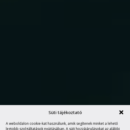
Süti tájékoztató
A weboldalon cookie-kat használunk, amik segítenek minket a lehető
A GYORSABB FIÚ(K)
legjobb szolgáltatások nyújtásában. A süti hozzájárulásokat az alábbi