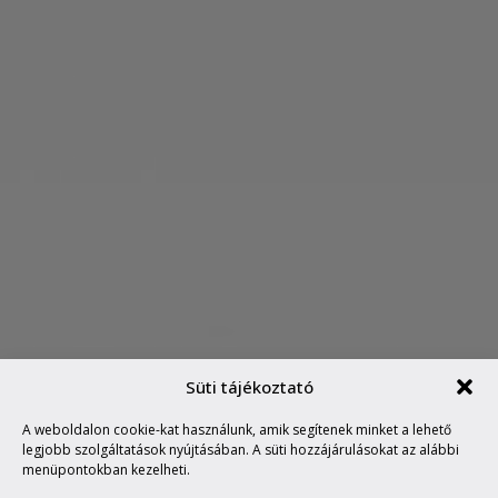
Süti tájékoztató
HOKEDLIBŐL HIGH-TECH
A weboldalon cookie-kat használunk, amik segítenek minket a lehető
HUSZÁR
legjobb szolgáltatások nyújtásában. A süti hozzájárulásokat az alábbi
menüpontokban kezelheti.