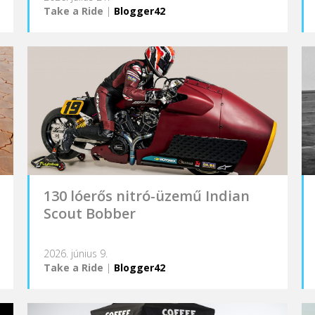
Take a Ride
|
Blogger42
130 lóerős nitró-üzemű Indian
Scout Bobber
2026. június 9.
Take a Ride
|
Blogger42