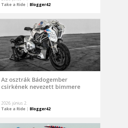
Take a Ride
|
Blogger42
Az osztrák Bádogember
csirkének nevezett bimmere
2026. június 2.
Take a Ride
|
Blogger42