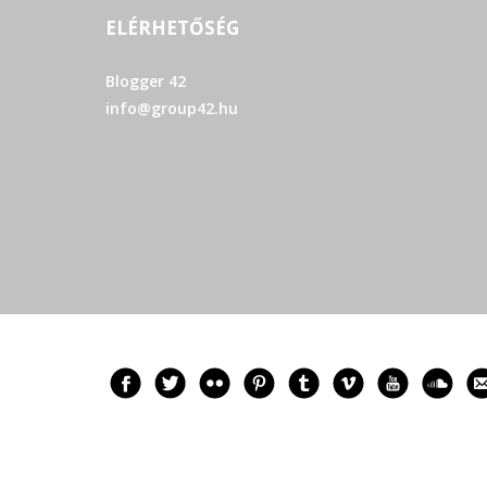
ELÉRHETŐSÉG
Blogger 42
info@group42.hu