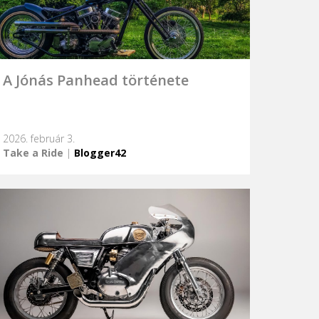
A Jónás Panhead története
2026. február 3.
Take a Ride
|
Blogger42