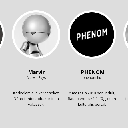
Marvin
PHENOM
Marvin Says
phenom.hu
Kedvelem a jó kérdéseket.
A magazin 2010-ben indult,
Néha fontosabbak, mint a
fiatalokhoz szóló, független
f
válaszok.
kulturális portál.