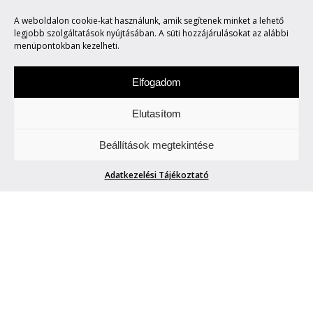
KÍVÁNCSISÁGOM
A weboldalon cookie-kat használunk, amik segítenek minket a lehető
TÖRTÉNETE
legjobb szolgáltatások nyújtásában. A süti hozzájárulásokat az alábbi
menüpontokban kezelheti.
Elfogadom
Elutasítom
Csütörtökönként locsogunk/ fecsegünk az
Beállítások megtekintése
Életről. Meg mindenről.
Adatkezelési Tájékoztató
CSÁNYI VILMOS: KÍVÁNCSISÁGOM
TÖRTÉNETE
Török András
| 2026. május 14.