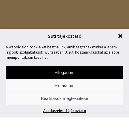
Süti tájékoztató
A „MÉLY” CASUAL
A weboldalon cookie-kat használunk, amik segítenek minket a lehető
ARANYKORA
legjobb szolgáltatások nyújtásában. A süti hozzájárulásokat az alábbi
menüpontokban kezelheti.
Elfogadom
Elutasítom
Vasárnap a stílusról és az életről esik szó.
Beállítások megtekintése
Life/Style.
Adatkezelési Tájékoztató