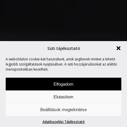
Süti tájékoztató
MEGHALT A KIRÁLY, ÉLJEN A
A weboldalon cookie-kat használunk, amik segítenek minket a lehető
KIRÁLY!
legjobb szolgáltatások nyújtásában. A süti hozzájárulásokat az alábbi
menüpontokban kezelheti.
Elfogadom
Elutasítom
Csütörtökönként locsogunk/ fecsegünk az
Beállítások megtekintése
Életről. Meg mindenről.
Adatkezelési Tájékoztató