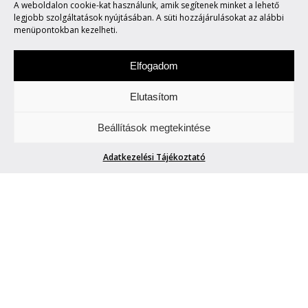
A weboldalon cookie-kat használunk, amik segítenek minket a lehető
ORSZÁGIMÁZSUNK?…
legjobb szolgáltatások nyújtásában. A süti hozzájárulásokat az alábbi
menüpontokban kezelheti.
Elfogadom
Elutasítom
Csütörtökönként locsogunk/ fecsegünk az
Beállítások megtekintése
Életről. Meg mindenről.
Adatkezelési Tájékoztató
MIÉRT NINCS NEKÜNK
ORSZÁGIMÁZSUNK?…
Schiffer Style
| 2011. március 20.