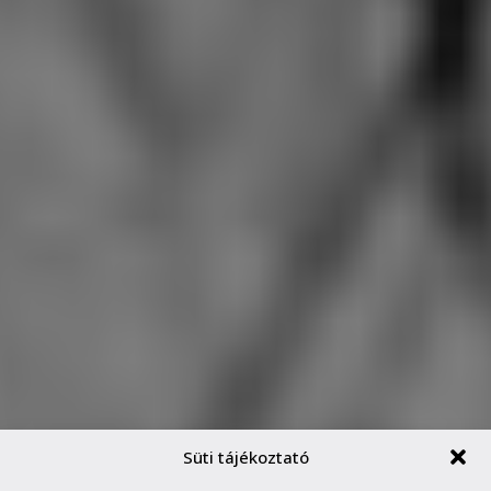
Süti tájékoztató
MIÉRT NINCS NEKÜNK