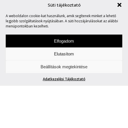
Süti tájékoztató
A weboldalon cookie-kat használunk, amik segítenek minket a lehető
PAPER WORLD
legjobb szolgáltatások nyújtásában. A süti hozzájárulásokat az alábbi
menüpontokban kezelheti.
Elfogadom
Elutasítom
Beállítások megtekintése
PAPER WORLD
Adatkezelési Tájékoztató
Petra
| 2016. január 7.
Ringeisen Dávid és Ruska László rövidfilmje,
a
Paperworld
a Moholy-Nagy Művészeti Egyetem animáció
tanszékének első olyan 3D diplomafilmje volt, melyet a
SIGGRAPH fesztiválon díjaztak, és további sikereket ért el