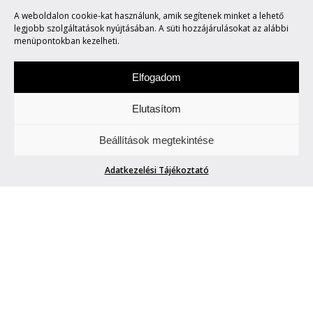
A weboldalon cookie-kat használunk, amik segítenek minket a lehető
PORNÓ 3.RÉSZ.
legjobb szolgáltatások nyújtásában. A süti hozzájárulásokat az alábbi
menüpontokban kezelheti.
Elfogadom
Elutasítom
Csütörtökönként locsogunk/ fecsegünk az
Beállítások megtekintése
Életről. Meg mindenről.
Adatkezelési Tájékoztató
PASOLINI NEM HORROR-PORNÓ
3.RÉSZ.
Lakatos Márk
| 2011. május 21.