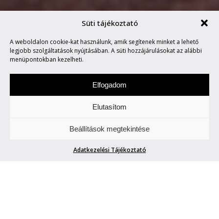
Süti tájékoztató
A weboldalon cookie-kat használunk, amik segítenek minket a lehető
BEOPLAY P6
legjobb szolgáltatások nyújtásában. A süti hozzájárulásokat az alábbi
menüpontokban kezelheti.
Elfogadom
Elutasítom
Szerdánként a design „titkaiba" avatunk be
Beállítások megtekintése
Titeket. Wow!
Adatkezelési Tájékoztató
BEOPLAY P6
Blogger42
| 2018. április 18.