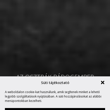
AZ OSZTRÁK BÁDOGEMBER
Süti tájékoztató
CSIRKÉNEK NEVEZETT
A weboldalon cookie-kat használunk, amik segítenek minket a lehető
BIMMERE
legjobb szolgáltatások nyújtásában. A süti hozzájárulásokat az alábbi
menüpontokban kezelheti.