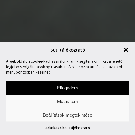
Süti tájékoztató
ÖRDÖGTŐL VALÓ AZ
A weboldalon cookie-kat használunk, amik segítenek minket a lehető
ELEKTROMOS MOTOR?
legjobb szolgáltatások nyújtásában. A süti hozzájárulásokat az alábbi
menüpontokban kezelheti.
Elfogadom
Elutasítom
Keddenként tegyetek egy túrát velünk. Két-,
Beállítások megtekintése
vagy több keréken.
Adatkezelési Tájékoztató