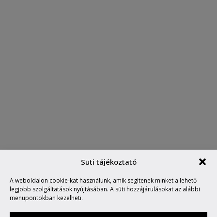
Süti tájékoztató
A weboldalon cookie-kat használunk, amik segítenek minket a lehető
B(A)SA TRACKER42
legjobb szolgáltatások nyújtásában. A süti hozzájárulásokat az alábbi
menüpontokban kezelheti.