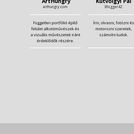
ArtHungry
Kutvölgyi Pál
arthungry.com
Blogger42
Független portfólió építő
Írni, olvasni, fotózni és
felület alkotóművészek és
motorozni szeretek,
a vizuális művészetek iránt
számolni tudok.
érdeklődők részére.