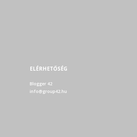
ELÉRHETŐSÉG
Blogger 42
info@group42.hu