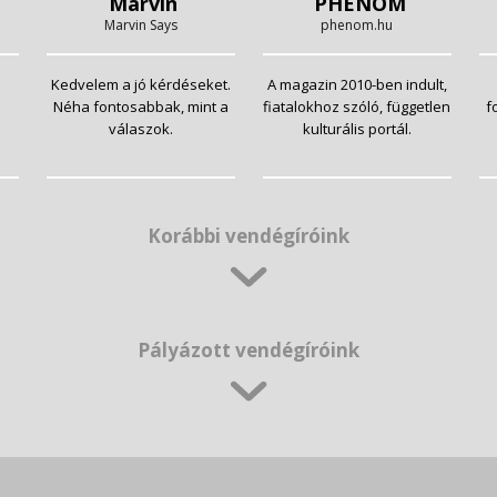
Marvin
PHENOM
Marvin Says
phenom.hu
Kedvelem a jó kérdéseket.
A magazin 2010-ben indult,
Néha fontosabbak, mint a
fiatalokhoz szóló, független
f
válaszok.
kulturális portál.
Korábbi vendégíróink
Pályázott vendégíróink