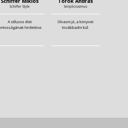
Schiffer Miklós
Török András
Schiffer Style
Simplicissimus
A stílusos élet
Olvasni jó, a könyvet
ontosságának hirdetése.
továbbadni kúl.