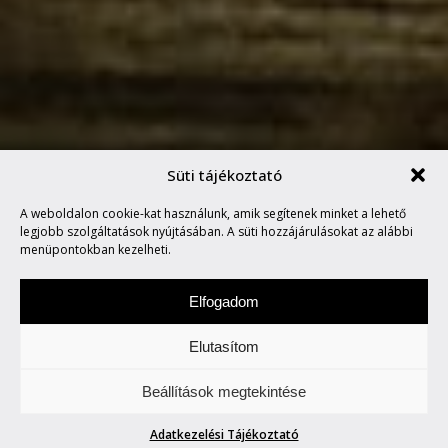
Süti tájékoztató
A weboldalon cookie-kat használunk, amik segítenek minket a lehető
ÖRKÉNY SZÍNHÁZ: AZ AJTÓ
legjobb szolgáltatások nyújtásában. A süti hozzájárulásokat az alábbi
menüpontokban kezelheti.
Elfogadom
Elutasítom
Péntekenként képekről értekezünk. Akár
Beállítások megtekintése
állnak, akár mozognak azok.
Adatkezelési Tájékoztató