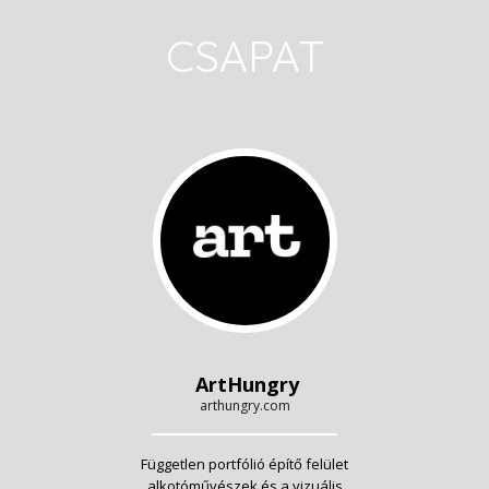
CSAPAT
ArtHungry
arthungry.com
Független portfólió építő felület
alkotóművészek és a vizuális