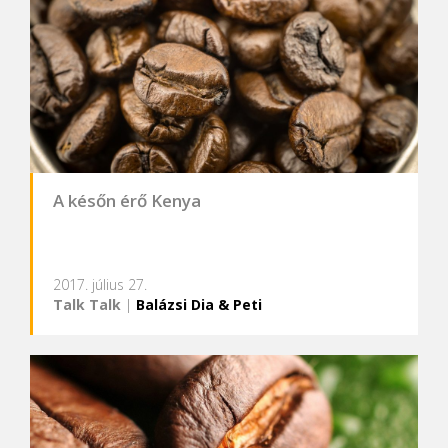
A későn érő Kenya
2017. július 27.
Talk Talk
|
Balázsi Dia & Peti