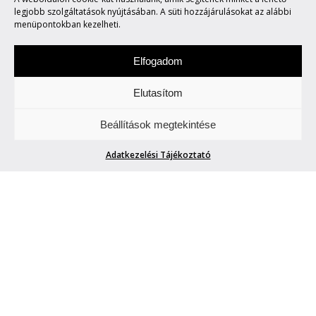
ÖRKÉNY SZÍNHÁZ: MOMO
legjobb szolgáltatások nyújtásában. A süti hozzájárulásokat az alábbi
menüpontokban kezelheti.
Elfogadom
Elutasítom
Péntekenként képekről értekezünk. Akár
Beállítások megtekintése
állnak, akár mozognak azok.
Adatkezelési Tájékoztató
ÖRKÉNY SZÍNHÁZ: MOMO
Blogger42
| 2026. február 20.
Weöres Sándor mondta egyszer, hogy