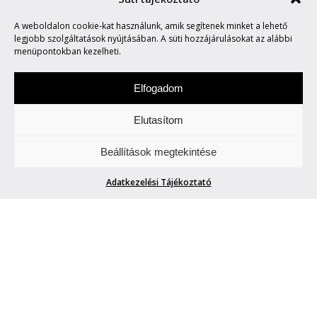
VÍGSZÍNHÁZ: AZ EMBER, AKI
A weboldalon cookie-kat használunk, amik segítenek minket a lehető
ELVESZTETTE AZ IDŐT
legjobb szolgáltatások nyújtásában. A süti hozzájárulásokat az alábbi
menüpontokban kezelheti.
Elfogadom
Elutasítom
Péntekenként képekről értekezünk. Akár
Beállítások megtekintése
állnak, akár mozognak azok.
Adatkezelési Tájékoztató
VÍGSZÍNHÁZ: AZ EMBER, AKI
ELVESZTETTE AZ IDŐT
Blogger42
| 2026. április 3.